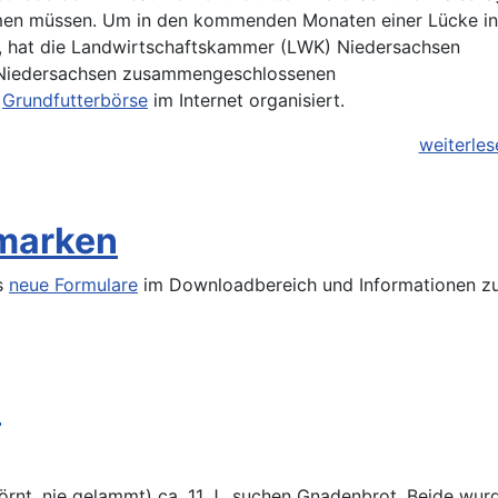
men müssen. Um in den kommenden Monaten einer Lücke in
, hat die Landwirtschaftskammer (LWK) Niedersachsen
 Niedersachsen zusammengeschlossenen
e
Grundfutterbörse
im Internet organisiert.
weiterlese
rmarken
es
neue Formulare
im Downloadbereich und Informationen z
e
rnt, nie gelammt) ca. 11 J., suchen Gnadenbrot. Beide wur