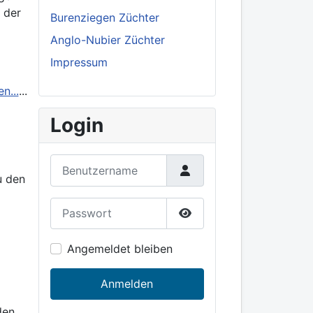
 der
Burenziegen Züchter
Anglo-Nubier Züchter
Impressum
n...
...
Login
Benutzername
u den
Passwort
Show Password
Angemeldet bleiben
Anmelden
den