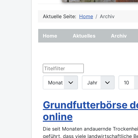
Aktuelle Seite:
Home
Archiv
Home
Aktuelles
Archiv
Titelfilter
Filter
Monat
Jahr
Anzeige
Grundfutterbörse d
online
Die seit Monaten andauernde Trockenhei
geführt, dass viele landwirtschaftliche