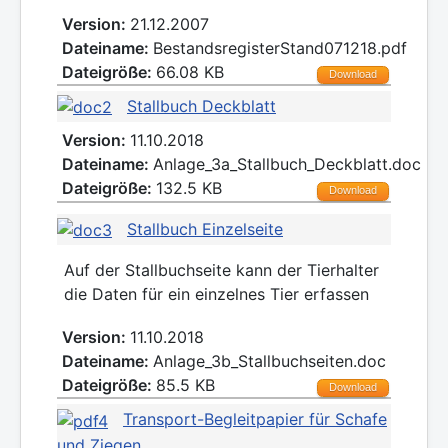
Version:
21.12.2007
Dateiname:
BestandsregisterStand071218.pdf
Dateigröße:
66.08 KB
Download
Stallbuch Deckblatt
Version:
11.10.2018
Dateiname:
Anlage_3a_Stallbuch_Deckblatt.doc
Dateigröße:
132.5 KB
Download
Stallbuch Einzelseite
Auf der Stallbuchseite kann der Tierhalter
die Daten für ein einzelnes Tier erfassen
Version:
11.10.2018
Dateiname:
Anlage_3b_Stallbuchseiten.doc
Dateigröße:
85.5 KB
Download
Transport-Begleitpapier für Schafe
und Ziegen